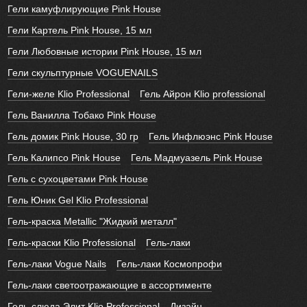
Гели камуфлирующие Pink House
Гели Картель Pink House, 15 мл
Гели Любовные истории Pink House, 15 мл
Гели скульптурные VOGUENAILS
Гели-желе Klio Professional
Гель Айрон Klio professional
Гель Ванилла Тобако Pink House
Гель домик Pink House, 30 гр
Гель Инфлюэнс Pink House
Гель Калипсо Pink House
Гель Мадмуазель Pink House
Гель с сухоцветами Pink House
Гель Юник Gel Klio Professional
Гель-краска Metallic "Жидкий металл"
Гель-краски Klio Professional
Гель-лаки
Гель-лаки Vogue Nails
Гель-лаки Космопрофи
Гель-лаки светоотражающие в ассортименте
Гель-слюда Элит Klio Professional
Дизайн