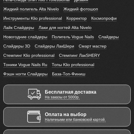
Жидкий полигель Alta Nivelo
Жидкий фотошоп
Инструменты Klio professional
Корректор
Космопрофи
Лайк Слайдеры
Лаки для ногтей Alta Nivelo
Новогодние слайдеры
Полигель Vogue Nails
Слайдеры
Слайдеры 3D
Слайдеры ЛакШери
Смарт мастер
Стемпинг Klio professional
Стемпинг ЛакSHERY
Тоники Vogue Nails Ru
Топы Klio professional
Фэшн ногти Слайдеры
База-Топ-Финиш
Бесплатная доставка
На заказы от 5000р.
Оплата на выбор
Наличными или банковской картой.