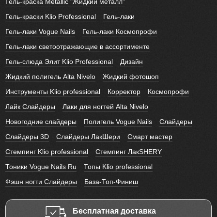
Гель-краска Metallic "Жидкий металл"
Гель-краски Klio Professional
Гель-лаки
Гель-лаки Vogue Nails
Гель-лаки Космопрофи
Гель-лаки светоотражающие в ассортименте
Гель-слюда Элит Klio Professional
Дизайн
Жидкий полигель Alta Nivelo
Жидкий фотошоп
Инструменты Klio professional
Корректор
Космопрофи
Лайк Слайдеры
Лаки для ногтей Alta Nivelo
Новогодние слайдеры
Полигель Vogue Nails
Слайдеры
Слайдеры 3D
Слайдеры ЛакШери
Смарт мастер
Стемпинг Klio professional
Стемпинг ЛакSHERY
Тоники Vogue Nails Ru
Топы Klio professional
Фэшн ногти Слайдеры
База-Топ-Финиш
Бесплатная доставка