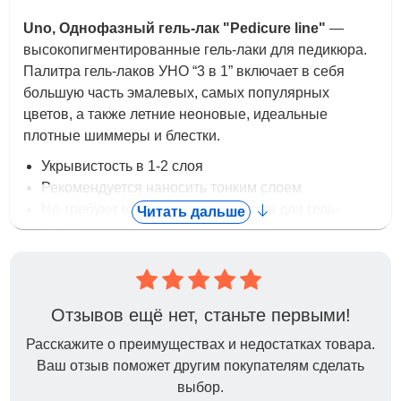
Uno, Однофазный гель-лак "Pedicure line"
—
высокопигментированные гель-лаки для педикюра.
Палитра гель-лаков УНО “3 в 1” включает в себя
большую часть эмалевых, самых популярных
цветов, а также летние неоновые, идеальные
плотные шиммеры и блестки.
Укрывистость в 1-2 слоя
Рекомендуется наносить тонким слоем
Не требуют нанесения базы и топа для гель-
Читать дальше
лаков
(при использовании в маникюре, рекомендуем
использовать базу)
Значительно экономят время при создании
Отзывов ещё нет, станьте первыми!
педикюра
Не имеют липкого слоя
Расскажите о преимуществах и недостатках товара.
Гель-лаки Uno Pedicure line обладают
Ваш отзыв поможет другим покупателям сделать
повышенным, не тускнеющим глянцем
выбор.