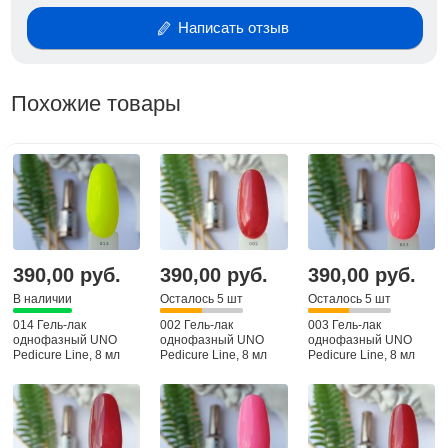
Носибельность 2-3 недели без повреждений,
сколов и трещин
Написать отзыв
Не дают отслоек и не пачкаются в носке.
Полимеризация: LED и (LED/UV) лампах 36-48W.—
Похожие товары
1 мин.
390,00 руб.
390,00 руб.
390,00 руб.
В наличии
Осталось 5 шт
Осталось 5 шт
014 Гель-лак
002 Гель-лак
003 Гель-лак
однофазный UNO
однофазный UNO
однофазный UNO
Pedicure Line, 8 мл
Pedicure Line, 8 мл
Pedicure Line, 8 мл