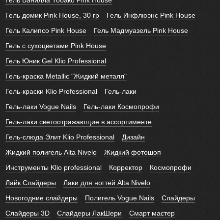
Гель Ванилла Тобако Pink House
Гель домик Pink House, 30 гр
Гель Инфлюэнс Pink House
Гель Калипсо Pink House
Гель Мадмуазель Pink House
Гель с сухоцветами Pink House
Гель Юник Gel Klio Professional
Гель-краска Metallic "Жидкий металл"
Гель-краски Klio Professional
Гель-лаки
Гель-лаки Vogue Nails
Гель-лаки Космопрофи
Гель-лаки светоотражающие в ассортименте
Гель-слюда Элит Klio Professional
Дизайн
Жидкий полигель Alta Nivelo
Жидкий фотошоп
Инструменты Klio professional
Корректор
Космопрофи
Лайк Слайдеры
Лаки для ногтей Alta Nivelo
Новогодние слайдеры
Полигель Vogue Nails
Слайдеры
Слайдеры 3D
Слайдеры ЛакШери
Смарт мастер