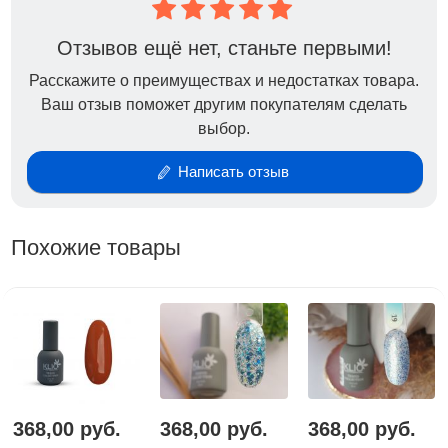
Беспроблемное нанесение гель-лака без
проплешин.
Отзывов ещё нет, станьте первыми!
Любовь с одного касания!
Расскажите о преимуществах и недостатках товара.
Ваш отзыв поможет другим покупателям сделать
Не имеет резкого запаха;
выбор.
Приятная консистенция;
Умеренно жидкий;
Написать отзыв
Высокая степень пигментации;
Лёгок в нанесении;
Укрывистый;
Похожие товары
Тонкая и мягкая кисть;
Экономичный расход.
368,00 руб.
368,00 руб.
368,00 руб.