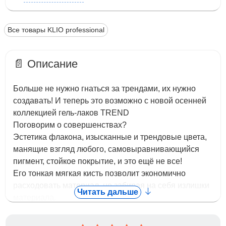
Все товары KLIO professional
📄 Описание
Больше не нужно гнаться за трендами, их нужно
создавать! И теперь это возможно с новой осенней
коллекцией гель-лаков TREND
Поговорим о совершенствах?
Эстетика флакона, изысканные и трендовые цвета,
манящие взгляд любого, самовыравнивающийся
пигмент, стойкое покрытие, и это ещё не все!
Его тонкая мягкая кисть позволит экономично
расходовать материал, не забирая на себя излишки
Читать дальше
материала.
Нежная текстура и плотный пигмент подарят
приятные ощущения нанесения в один слой.