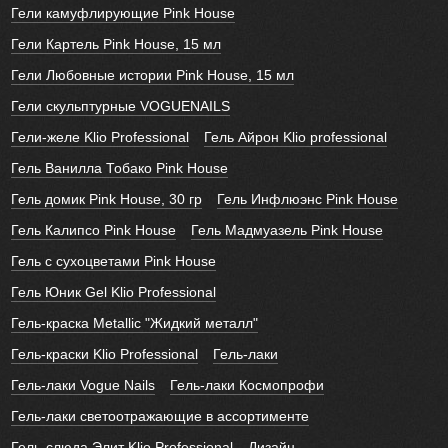
Гели камуфлирующие Pink House
Гели Картель Pink House, 15 мл
Гели Любовные истории Pink House, 15 мл
Гели скульптурные VOGUENAILS
Гели-желе Klio Professional
Гель Айрон Klio professional
Гель Ванилла Тобако Pink House
Гель домик Pink House, 30 гр
Гель Инфлюэнс Pink House
Гель Калипсо Pink House
Гель Мадмуазель Pink House
Гель с сухоцветами Pink House
Гель Юник Gel Klio Professional
Гель-краска Metallic "Жидкий металл"
Гель-краски Klio Professional
Гель-лаки
Гель-лаки Vogue Nails
Гель-лаки Космопрофи
Гель-лаки светоотражающие в ассортименте
Гель-слюда Элит Klio Professional
Дизайн