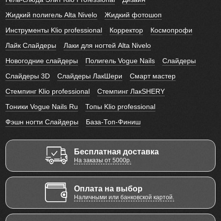
Жидкий полигель Alta Nivelo
Жидкий фотошоп
Инструменты Klio professional
Корректор
Космопрофи
Лайк Слайдеры
Лаки для ногтей Alta Nivelo
Новогодние слайдеры
Полигель Vogue Nails
Слайдеры
Слайдеры 3D
Слайдеры ЛакШери
Смарт мастер
Стемпинг Klio professional
Стемпинг ЛакSHERY
Тоники Vogue Nails Ru
Топы Klio professional
Фэшн ногти Слайдеры
База-Топ-Финиш
Бесплатная доставка
На заказы от 5000р.
Оплата на выбор
Наличными или банковской картой.