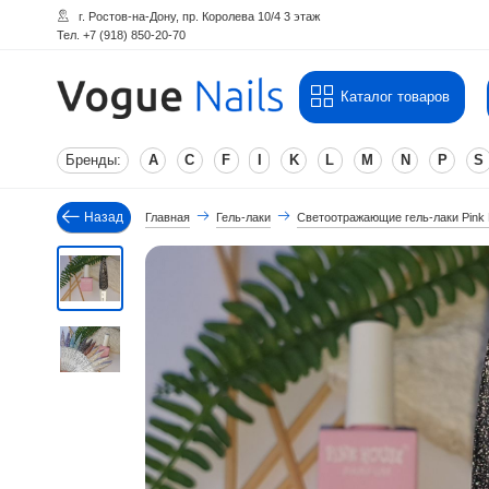
г. Ростов-на-Дону, пр. Королева 10/4 3 этаж
Тел. +7 (918) 850-20-70
Каталог товаров
Бренды:
A
C
F
I
K
L
M
N
P
S
Назад
Главная
Гель-лаки
Светоотражающие гель-лаки Pink