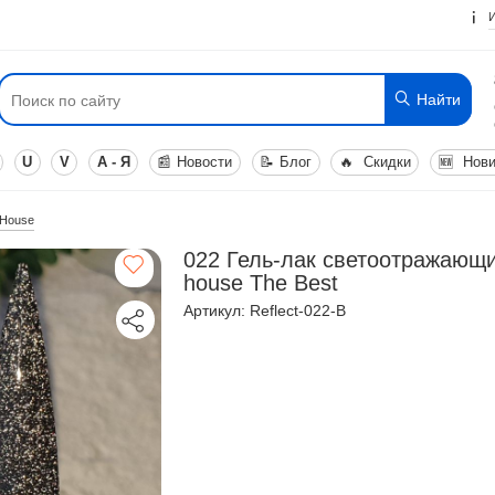
Найти
U
V
А - Я
📰
Новости
📝
Блог
🔥
Скидки
🆕
Нови
 House
022 Гель-лак светоотражающи
house The Best
Артикул: Reflect-022-B