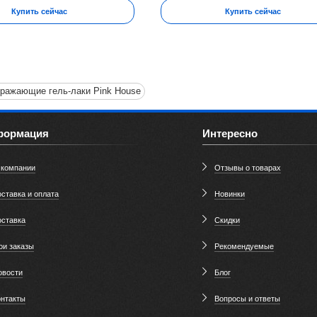
Купить сейчас
Купить сейчас
ражающие гель-лаки Pink House
формация
Интересно
 компании
Отзывы о товарах
ставка и оплата
Новинки
оставка
Скидки
ои заказы
Рекомендуемые
овости
Блог
онтакты
Вопросы и ответы