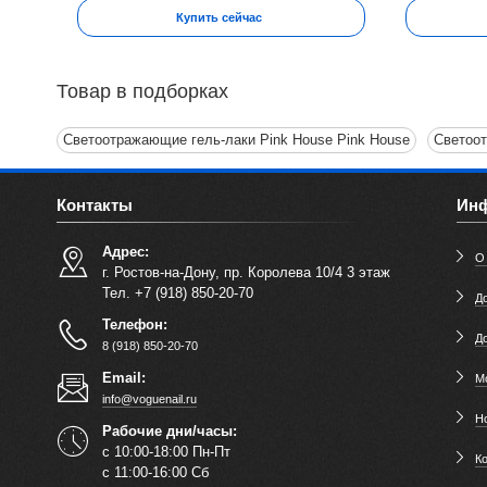
Купить сейчас
Товар в подборках
Светоотражающие гель-лаки Pink House Pink House
Светоот
Контакты
Ин
Адрес:
О
г. Ростов-на-Дону, пр. Королева 10/4 3 этаж
Тел. +7 (918) 850-20-70
До
Телефон:
Д
8 (918) 850-20-70
Email:
М
info@voguenail.ru
Н
Рабочие дни/часы:
с 10:00-18:00 Пн-Пт
К
с 11:00-16:00 Сб