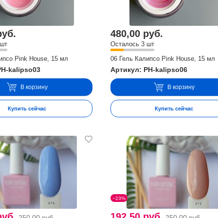
руб.
480,00 руб.
 шт
Осталось 3 шт
ипсо Pink House, 15 мл
06 Гель Калипсо Pink House, 15 мл
PH-kalipso03
Артикул: PH-kalipso06
В корзину
В корзину
Купить сейчас
Купить сейчас
−23%
руб.
192,50 руб.
250,00 руб.
250,00 руб.