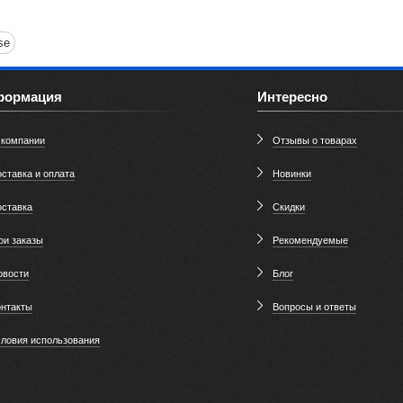
se
формация
Интересно
 компании
Отзывы о товарах
ставка и оплата
Новинки
оставка
Скидки
ои заказы
Рекомендуемые
овости
Блог
онтакты
Вопросы и ответы
словия использования