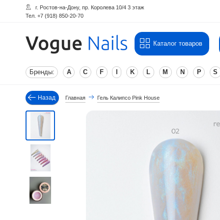
г. Ростов-на-Дону, пр. Королева 10/4 3 этаж
Тел. +7 (918) 850-20-70
Каталог товаров
Бренды:
A
C
F
I
K
L
M
N
P
S
Назад
Главная
Гель Калипсо Pink House