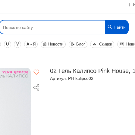
Найти
U
V
А - Я
📰
Новости
📝
Блог
🔥
Скидки
🆕
Нови
02 Гель Калипсо Pink House, 
Артикул: PH-kalipso02