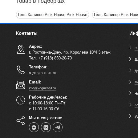
Товар в подборках
Гель Калипсо Pink House Pink House
Гель Калипсо Pink Hou
Контакты
Ин
Адрес:
О
г. Ростов-на-Дону, пр. Королева 10/4 3 этаж
Тел. +7 (918) 850-20-70
До
Телефон:
Д
8 (918) 850-20-70
Email:
М
info@voguenail.ru
Н
Рабочие дни/часы:
с 10:00-18:00 Пн-Пт
К
с 11:00-16:00 Сб
У
Мы в соц. сетях: