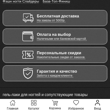
Фэшн ногти Слайдеры
База-Топ-Финиш
Бесплатная доставка
На заказы от 5000р.
Оплата на выбор
Наличными или банковской картой.
Персональные скидки
Накопительные скидки от заказов.
Гарантия и качество
Забота о каждом клиенте.
гель-лаки для ногтей и сопутствующие товары
© 2011 - 2026 Все права защищены
Корзина
Главная
Каталог
Избранное
Вход