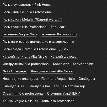
Гель с сухоцветами Pink House
Гель Юник Gel Klio Professional
Гель-краска Metallic "Жидкий металл"
Гель-краски Klio Professional
Гель-лаки
Гель-лаки Vogue Nails
Гель-лаки Космопрофи
Гель-лаки светоотражающие в ассортименте
Гель-слюда Элит Klio Professional
Дизайн
Жидкий полигель Alta Nivelo
Жидкий фотошоп
Инструменты Klio professional
Корректор
Космопрофи
Лайк Слайдеры
Лаки для ногтей Alta Nivelo
Новогодние слайдеры
Полигель Vogue Nails
Слайдеры
Слайдеры 3D
Слайдеры ЛакШери
Смарт мастер
Стемпинг Klio professional
Стемпинг ЛакSHERY
Тоники Vogue Nails Ru
Топы Klio professional