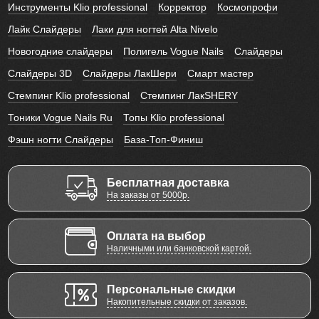
Инструменты Klio professional
Корректор
Космопрофи
Лайк Слайдеры
Лаки для ногтей Alta Nivelo
Новогодние слайдеры
Полигель Vogue Nails
Слайдеры
Слайдеры 3D
Слайдеры ЛакШери
Смарт мастер
Стемпинг Klio professional
Стемпинг ЛакSHERY
Тоники Vogue Nails Ru
Топы Klio professional
Фэшн ногти Слайдеры
База-Топ-Финиш
Бесплатная доставка
На заказы от 5000р.
Оплата на выбор
Наличными или банковской картой.
Персональные скидки
Накопительные скидки от заказов.