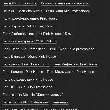
Базы Klio professional
Вспомогательные материалы
Втирки
Гели Alta Nivelo
Гели Билд Klio Professional
Гели камуфлирующие Pink House
Гели Картель Pink House, 15 мл
Гели Любовные истории Pink House, 15 мл
Гели скульптурные VOGUENAILS
Гели-желе Klio Professional
Гель Айрон Klio professional
Гель Ванилла Тобако Pink House
Гель домик Pink House, 30 гр
Гель Инфлюэнс Pink House
Гель Калипсо Pink House
Гель Мадмуазель Pink House
Гель с сухоцветами Pink House
Гель Юник Gel Klio Professional
Гель-краска Metallic "Жидкий металл"
Гель-краски Klio Professional
Гель-лаки
Гель-лаки Vogue Nails
Гель-лаки Космопрофи