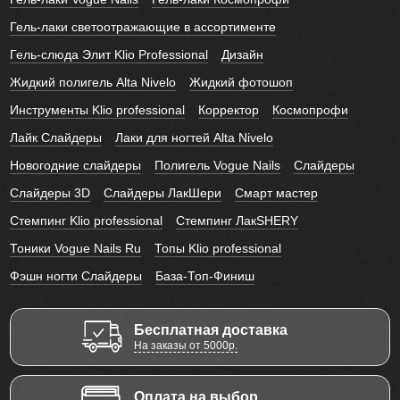
Гель-лаки светоотражающие в ассортименте
Гель-слюда Элит Klio Professional
Дизайн
Жидкий полигель Alta Nivelo
Жидкий фотошоп
Инструменты Klio professional
Корректор
Космопрофи
Лайк Слайдеры
Лаки для ногтей Alta Nivelo
Новогодние слайдеры
Полигель Vogue Nails
Слайдеры
Слайдеры 3D
Слайдеры ЛакШери
Смарт мастер
Стемпинг Klio professional
Стемпинг ЛакSHERY
Тоники Vogue Nails Ru
Топы Klio professional
Фэшн ногти Слайдеры
База-Топ-Финиш
Бесплатная доставка
На заказы от 5000р.
Оплата на выбор