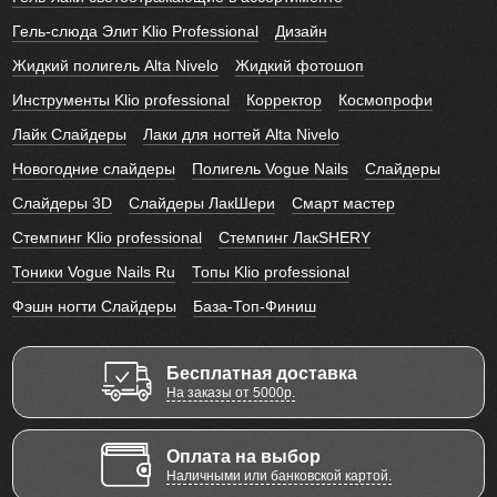
Гель-слюда Элит Klio Professional
Дизайн
Жидкий полигель Alta Nivelo
Жидкий фотошоп
Инструменты Klio professional
Корректор
Космопрофи
Лайк Слайдеры
Лаки для ногтей Alta Nivelo
Новогодние слайдеры
Полигель Vogue Nails
Слайдеры
Слайдеры 3D
Слайдеры ЛакШери
Смарт мастер
Стемпинг Klio professional
Стемпинг ЛакSHERY
Тоники Vogue Nails Ru
Топы Klio professional
Фэшн ногти Слайдеры
База-Топ-Финиш
Бесплатная доставка
На заказы от 5000р.
Оплата на выбор
Наличными или банковской картой.