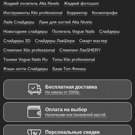
Жидкий полигель Alta Nivelo
Жидкий фотошоп
Инструменты Klio professional
Корректор
Космопрофи
Лайк Слайдеры
Лаки для ногтей Alta Nivelo
Новогодние слайдеры
Полигель Vogue Nails
Слайдеры
Слайдеры 3D
Слайдеры ЛакШери
Смарт мастер
Стемпинг Klio professional
Стемпинг ЛакSHERY
Тоники Vogue Nails Ru
Топы Klio professional
Фэшн ногти Слайдеры
База-Топ-Финиш
Бесплатная доставка
На заказы от 5000р.
Оплата на выбор
Наличными или банковской картой.
Персональные скидки