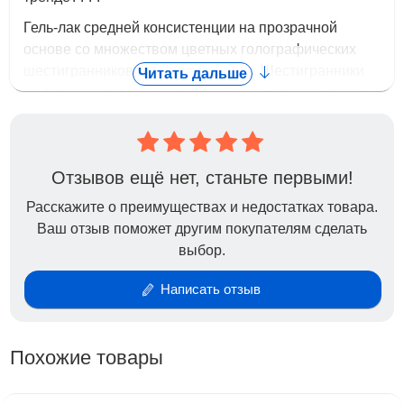
Гель-лак средней консистенции на прозрачной
основе со множеством цветных голографических
шестигранников разной величины. Шестигранники
Читать дальше
не топорщатся и за счёт своей консистенции легко
наносятся и довыравниваются самостоятельно.
Однотонное покрытие в два слоя или акцент в виде
растяжки, а также нанесение блёсток на цветную
Отзывов ещё нет, станьте первыми!
подложку возможно воплотить с коллекцией
Расскажите о преимуществах и недостатках товара.
TREND!
Ваш отзыв поможет другим покупателям сделать
выбор.
Написать отзыв
Похожие товары