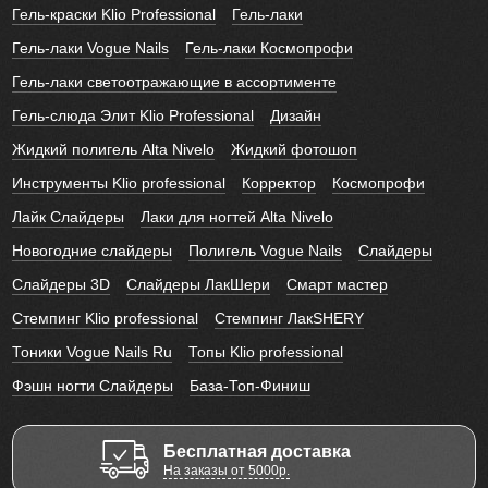
Гель-краски Klio Professional
Гель-лаки
Гель-лаки Vogue Nails
Гель-лаки Космопрофи
Гель-лаки светоотражающие в ассортименте
Гель-слюда Элит Klio Professional
Дизайн
Жидкий полигель Alta Nivelo
Жидкий фотошоп
Инструменты Klio professional
Корректор
Космопрофи
Лайк Слайдеры
Лаки для ногтей Alta Nivelo
Новогодние слайдеры
Полигель Vogue Nails
Слайдеры
Слайдеры 3D
Слайдеры ЛакШери
Смарт мастер
Стемпинг Klio professional
Стемпинг ЛакSHERY
Тоники Vogue Nails Ru
Топы Klio professional
Фэшн ногти Слайдеры
База-Топ-Финиш
Бесплатная доставка
На заказы от 5000р.