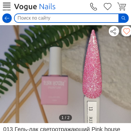
Вход
1
/
2
013 Гель-лак светоотражающий Pink house