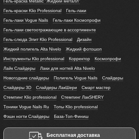
Гель-краска Metallic "Жидкий металл"
Гель-краски Klio Professional
Гель-лаки
Гель-лаки Vogue Nails
Гель-лаки Космопрофи
Гель-лаки светоотражающие в ассортименте
Гель-слюда Элит Klio Professional
Дизайн
Жидкий полигель Alta Nivelo
Жидкий фотошоп
Инструменты Klio professional
Корректор
Космопрофи
Лайк Слайдеры
Лаки для ногтей Alta Nivelo
Новогодние слайдеры
Полигель Vogue Nails
Слайдеры
Слайдеры 3D
Слайдеры ЛакШери
Смарт мастер
Стемпинг Klio professional
Стемпинг ЛакSHERY
Тоники Vogue Nails Ru
Топы Klio professional
Фэшн ногти Слайдеры
База-Топ-Финиш
Бесплатная доставка