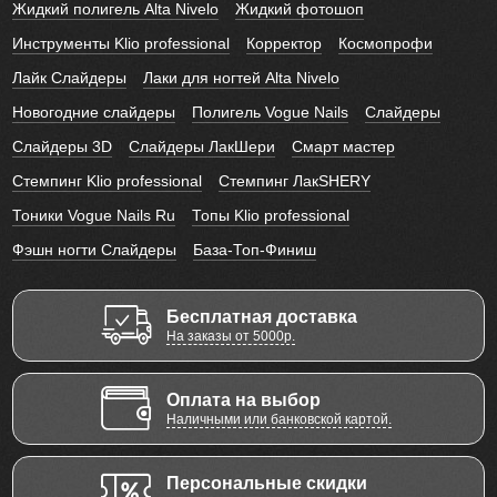
Жидкий полигель Alta Nivelo
Жидкий фотошоп
Инструменты Klio professional
Корректор
Космопрофи
Лайк Слайдеры
Лаки для ногтей Alta Nivelo
Новогодние слайдеры
Полигель Vogue Nails
Слайдеры
Слайдеры 3D
Слайдеры ЛакШери
Смарт мастер
Стемпинг Klio professional
Стемпинг ЛакSHERY
Тоники Vogue Nails Ru
Топы Klio professional
Фэшн ногти Слайдеры
База-Топ-Финиш
Бесплатная доставка
На заказы от 5000р.
Оплата на выбор
Наличными или банковской картой.
Персональные скидки