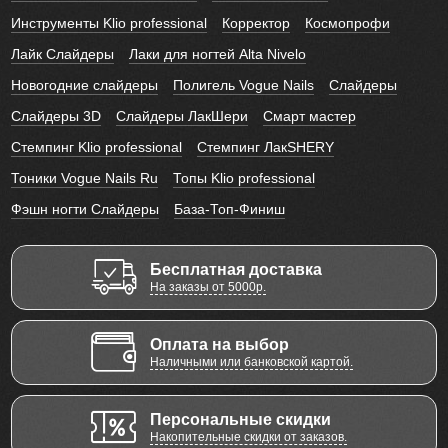
Инструменты Klio professional
Корректор
Космопрофи
Лайк Слайдеры
Лаки для ногтей Alta Nivelo
Новогодние слайдеры
Полигель Vogue Nails
Слайдеры
Слайдеры 3D
Слайдеры ЛакШери
Смарт мастер
Стемпинг Klio professional
Стемпинг ЛакSHERY
Тоники Vogue Nails Ru
Топы Klio professional
Фэшн ногти Слайдеры
База-Топ-Финиш
Бесплатная доставка
На заказы от 5000р.
Оплата на выбор
Наличными или банковской картой.
Персональные скидки
Накопительные скидки от заказов.