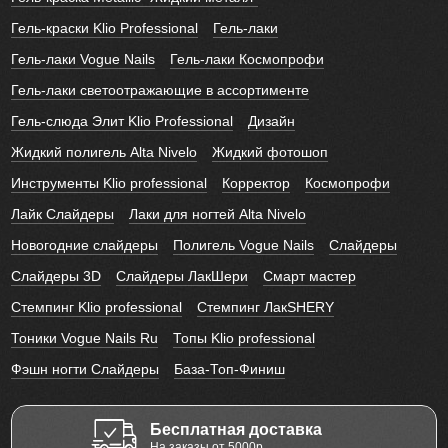
Гель-краски Klio Professional
Гель-лаки
Гель-лаки Vogue Nails
Гель-лаки Космопрофи
Гель-лаки светоотражающие в ассортименте
Гель-слюда Элит Klio Professional
Дизайн
Жидкий полигель Alta Nivelo
Жидкий фотошоп
Инструменты Klio professional
Корректор
Космопрофи
Лайк Слайдеры
Лаки для ногтей Alta Nivelo
Новогодние слайдеры
Полигель Vogue Nails
Слайдеры
Слайдеры 3D
Слайдеры ЛакШери
Смарт мастер
Стемпинг Klio professional
Стемпинг ЛакSHERY
Тоники Vogue Nails Ru
Топы Klio professional
Фэшн ногти Слайдеры
База-Топ-Финиш
Бесплатная доставка
На заказы от 5000р.