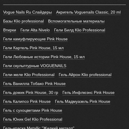
Vogue Nails Ru Слайдеры
Акригель Voguenails Classic, 20 ml
Базы Klio professional
Вспомогательные материалы
Втирки
Гели Alta Nivelo
Гели Билд Klio Professional
Гели камуфлирующие Pink House
Гели Картель Pink House, 15 мл
Гели Любовные истории Pink House, 15 мл
Гели скульптурные VOGUENAILS
Гели-желе Klio Professional
Гель Айрон Klio professional
Гель Ванилла Тобако Pink House
Гель домик Pink House, 30 гр
Гель Инфлюэнс Pink House
Гель Калипсо Pink House
Гель Мадмуазель Pink House
Гель с сухоцветами Pink House
Гель Юник Gel Klio Professional
Гель-краска Metallic "Жидкий металл"