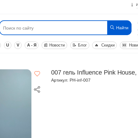
Найти
U
V
А - Я
📰
Новости
📝
Блог
🔥
Скидки
🆕
Нови
007 гель Influence Pink House,
Артикул: PH-inf-007