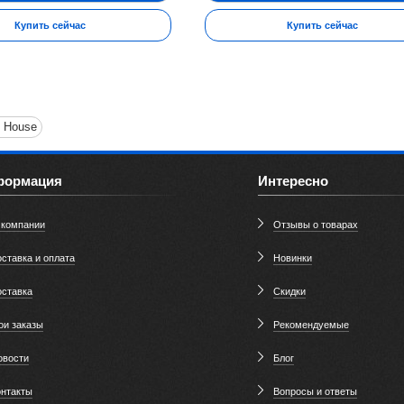
Купить сейчас
Купить сейчас
 House
формация
Интересно
 компании
Отзывы о товарах
ставка и оплата
Новинки
оставка
Скидки
ои заказы
Рекомендуемые
овости
Блог
онтакты
Вопросы и ответы