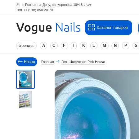
г. Ростов-на-Дону, пр. Королева 10/4 3 этаж
Тел. +7 (918) 850-20-70
Каталог товаров
Бренды:
A
C
F
I
K
L
M
N
P
S
Назад
Главная
Гель Инфлюэнс Pink House