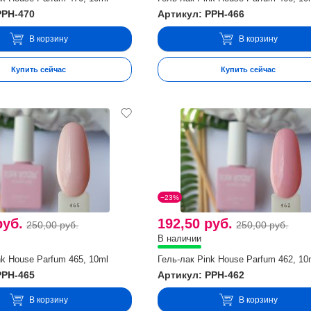
PPH-470
Артикул: PPH-466
В корзину
В корзину
Купить сейчас
Купить сейчас
−23%
руб.
192,50 руб.
250,00 руб.
250,00 руб.
В наличии
nk House Parfum 465, 10ml
Гель-лак Pink House Parfum 462, 10
PPH-465
Артикул: PPH-462
В корзину
В корзину