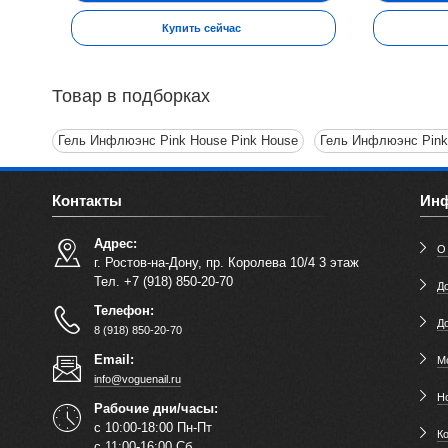
Купить сейчас
Товар в подборках
Гель Инфлюэнс Pink House Pink House
Гель Инфлюэнс Pink
Контакты
Ин
Адрес:
О
г. Ростов-на-Дону, пр. Королева 10/4 3 этаж
Тел. +7 (918) 850-20-70
До
Телефон:
Д
8 (918) 850-20-70
Email:
М
info@voguenail.ru
Н
Рабочие дни/часы:
с 10:00-18:00 Пн-Пт
К
с 11:00-16:00 Сб