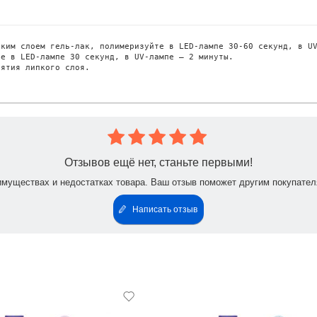
ким слоем гель-лак, полимеризуйте в LED-лампе 30-60 секунд, в UV
е в LED-лампе 30 секунд, в UV-лампе – 2 минуты. 

ятия липкого слоя.

Отзывов ещё нет, станьте первыми!
имуществах и недостатках товара. Ваш отзыв поможет другим покупател
Написать отзыв