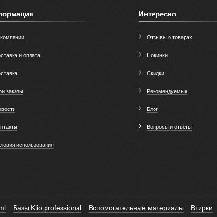
формация
Интересно
 компании
Отзывы о товарах
ставка и оплата
Новинки
оставка
Скидки
ои заказы
Рекомендуемые
овости
Блог
онтакты
Вопросы и ответы
словия использования
ml
Базы Klio professional
Вспомогательные материалы
Втирки