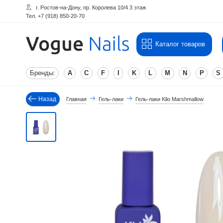
г. Ростов-на-Дону, пр. Королева 10/4 3 этаж
Тел. +7 (918) 850-20-70
Каталог товаров
Бренды:
A
C
F
I
K
L
M
N
P
S
Назад
Главная
Гель-лаки
Гель-лаки Klio Marshmallow