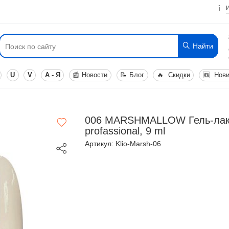
Найти
U
V
А - Я
📰
Новости
📝
Блог
🔥
Скидки
🆕
Нови
006 MARSHMALLOW Гель-лак 
profassional, 9 ml
Артикул: Klio-Marsh-06