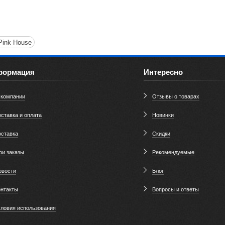
Pink House
формация
Интересно
 компании
Отзывы о товарах
ставка и оплата
Новинки
оставка
Скидки
ои заказы
Рекомендуемые
овости
Блог
онтакты
Вопросы и ответы
словия использования