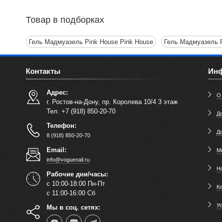
Товар в подборках
Гель Мадмуазель Pink House Pink House
Гель Мадмуазель 
Контакты
Ин
Адрес:
О
г. Ростов-на-Дону, пр. Королева 10/4 3 этаж
Тел. +7 (918) 850-20-70
До
Телефон:
Д
8 (918) 850-20-70
Email:
М
info@voguenail.ru
Н
Рабочие дни/часы:
с 10:00-18:00 Пн-Пт
К
с 11:00-16:00 Сб
У
Мы в соц. сетях: