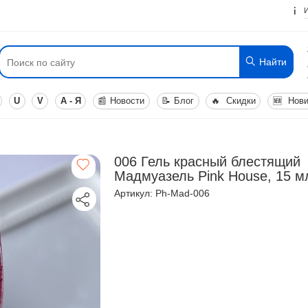
Найти
U
V
А - Я
📰
Новости
📝
Блог
🔥
Скидки
🆕
Нови
006 Гель красный блестящий
Мадмуазель Pink House, 15 м
Артикул: Ph-Mad-006