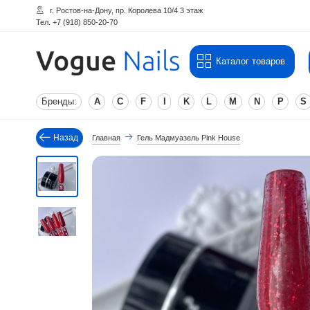
г. Ростов-на-Дону, пр. Королева 10/4 3 этаж
Тел. +7 (918) 850-20-70
Каталог товаров
Бренды:
A
C
F
I
K
L
M
N
P
S
Назад
Главная
Гель Мадмуазель Pink House