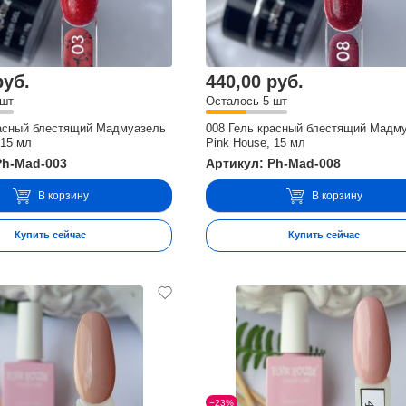
руб.
440,00 руб.
 шт
Осталось 5 шт
расный блестящий Мадмуазель
008 Гель красный блестящий Мадм
 15 мл
Pink House, 15 мл
Ph-Mad-003
Артикул: Ph-Mad-008
В корзину
В корзину
Купить сейчас
Купить сейчас
−23%