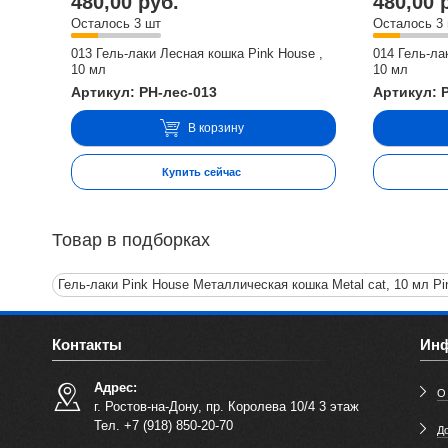
480,00 руб.
480,00 
Осталось 3 шт
Осталось 3
013 Гель-лаки Лесная кошка Pink House ,
014 Гель-ла
10 мл
10 мл
Артикул: PH-лес-013
Артикул: 
В корзину
Купить сейчас
Товар в подборках
Гель-лаки Pink House Металлическая кошка Metal cat, 10 мл P
Контакты
Ин
Адрес:
О
г. Ростов-на-Дону, пр. Королева 10/4 3 этаж
Тел. +7 (918) 850-20-70
До