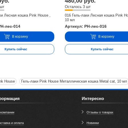
руб.
480,00 руб.
 шт
Осталось 3 шт
ки Лесная кошка Pink House ,
016 Гель-лаки Лесная кошка Pink Ho
10 мл
PH-лес-014
Артикул: PH-лес-016
В корзину
В корзину
Купить сейчас
Купить сейчас
ink House
Гель-лаки Pink House Металлическая кошка Metal cat, 10 мл
формация
Интересно
 компании
Отзывы о товарах
ставка и оплата
Новинки