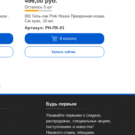
496,00 руб.
Осталось 5 шт
use ,
001 Гель-лак Pink House Призрачная кошка
Cat eyas, 10 мл
Артикул: PH-ПК-01
В корзину
Купить сейчас
Будь первым
Узнавайте первыми о скидках,
распродажах, специальных акциях,
поступлениях и новостях!
Никакого спама, обещаем.