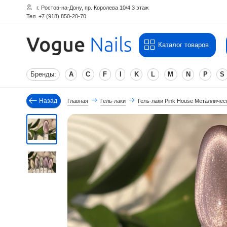
г. Ростов-на-Дону, пр. Королева 10/4 3 этаж
Тел. +7 (918) 850-20-70
Каталог товаров
Бренды:
A
C
F
I
K
L
M
N
P
S
Назад
Главная
Гель-лаки
Гель-лаки Pink House Металлическ