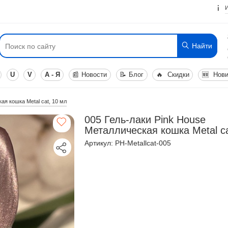
Найти
U
V
А - Я
📰
Новости
📝
Блог
🔥
Скидки
🆕
Нови
ая кошка Metal cat, 10 мл
005 Гель-лаки Pink House
Металлическая кошка Metal ca
Артикул: PH-Metallcat-005