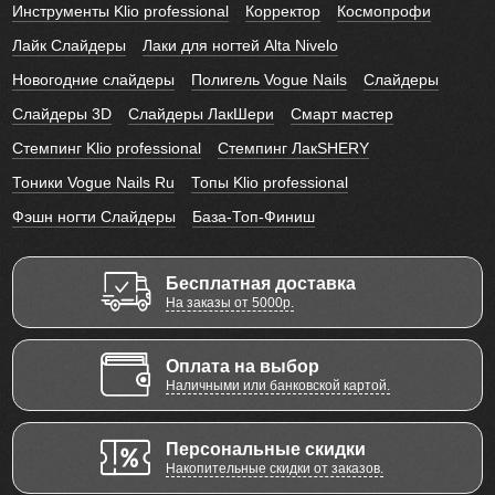
Инструменты Klio professional
Корректор
Космопрофи
Лайк Слайдеры
Лаки для ногтей Alta Nivelo
Новогодние слайдеры
Полигель Vogue Nails
Слайдеры
Слайдеры 3D
Слайдеры ЛакШери
Смарт мастер
Стемпинг Klio professional
Стемпинг ЛакSHERY
Тоники Vogue Nails Ru
Топы Klio professional
Фэшн ногти Слайдеры
База-Топ-Финиш
Бесплатная доставка
На заказы от 5000р.
Оплата на выбор
Наличными или банковской картой.
Персональные скидки
Накопительные скидки от заказов.