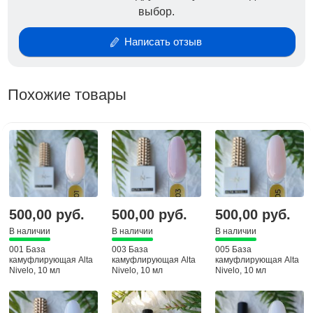
выбор.
долговечность, сохраняя при этом его блестящий
вид. Эта основа прекрасно подходит для
Написать отзыв
наращивания и разнообразных дизайнов, будь то
классический френч, эффектные блестящие
акценты или сложные композиции с шиммером.
Похожие товары
Благодаря своей самовыравнивающейся и
камуфлирующей текстуре, легко скрывает
неровности ногтевого ложа и создает ровную
поверхность. Эксперты в области заботы за
ноготочками и профессионалы в сфере красоты
рекомендуют эту подложку как надежное средство
для формирования идеального маникюра и
500,00 руб.
500,00 руб.
500,00 руб.
педикюра.
В наличии
В наличии
В наличии
001 База
003 База
005 База
камуфлирующая Alta
камуфлирующая Alta
камуфлирующая Alta
Nivelo, 10 мл
Nivelo, 10 мл
Nivelo, 10 мл