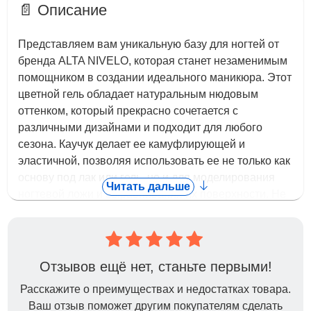
📄 Описание
Представляем вам уникальную базу для ногтей от
бренда ALTA NIVELO, которая станет незаменимым
помощником в создании идеального маникюра. Этот
цветной гель обладает натуральным нюдовым
оттенком, который прекрасно сочетается с
различными дизайнами и подходит для любого
сезона. Каучук делает ее камуфлирующей и
эластичной, позволяя использовать ее не только как
основу под лак или гель, но и для моделирования
Читать дальше
ногтевой ложи и выравнивания их поверхности. Не
содержащая токсичных веществ и резких запахов,
обеспечит вам комфорт и безопасность в процессе
ухода. Имеет прозрачную, густую и жидкую текстуру,
которая легко наносится и равномерно
Отзывов ещё нет, станьте первыми!
распределяется по пластинке. Уникальность ее
Расскажите о преимуществах и недостатках товара.
формулы обеспечивает стойкость покрытия,
Ваш отзыв поможет другим покупателям сделать
предотвращает его растекание и гарантирует