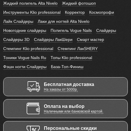
Жидкий полигель Alta Nivelo
Жидкий фотошоп
Инструменты Klio professional
Корректор
Космопрофи
Лайк Слайдеры
Лаки для ногтей Alta Nivelo
Новогодние слайдеры
Полигель Vogue Nails
Слайдеры
Слайдеры 3D
Слайдеры ЛакШери
Смарт мастер
Стемпинг Klio professional
Стемпинг ЛакSHERY
Тоники Vogue Nails Ru
Топы Klio professional
Фэшн ногти Слайдеры
База-Топ-Финиш
Бесплатная доставка
На заказы от 5000р.
Оплата на выбор
Наличными или банковской картой.
Персональные скидки