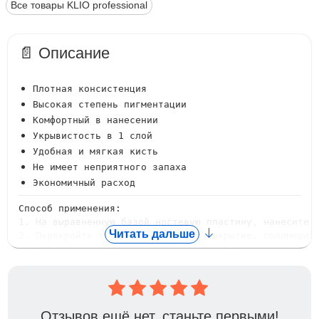
Все товары KLIO professional
📄 Описание
Плотная консистенция
Высокая степень пигментации
Комфортный в нанесении
Укрывистость в 1 слой
Удобная и мягкая кисть
Не имеет неприятного запаха
Экономичный расход
Способ применения:

1. На выравненную базой ногтевую пластину, нанесите 
Читать дальше
2. Перекройте топом гель-лаковое покрытие, полимеризу
3. При остаточной дисперсии удалите её средством для 
Объём: 8 мл.
Отзывов ещё нет, станьте первыми!