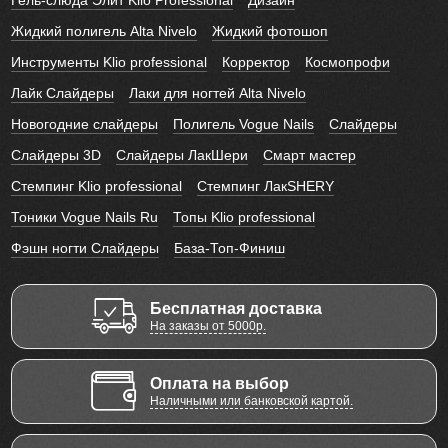
Гель-слюда Элит Klio Professional
Дизайн
Жидкий полигель Alta Nivelo
Жидкий фотошоп
Инструменты Klio professional
Корректор
Космопрофи
Лайк Слайдеры
Лаки для ногтей Alta Nivelo
Новогодние слайдеры
Полигель Vogue Nails
Слайдеры
Слайдеры 3D
Слайдеры ЛакШери
Смарт мастер
Стемпинг Klio professional
Стемпинг ЛакSHERY
Тоники Vogue Nails Ru
Топы Klio professional
Фэшн ногти Слайдеры
База-Топ-Финиш
Бесплатная доставка
На заказы от 5000р.
Оплата на выбор
Наличными или банковской картой.