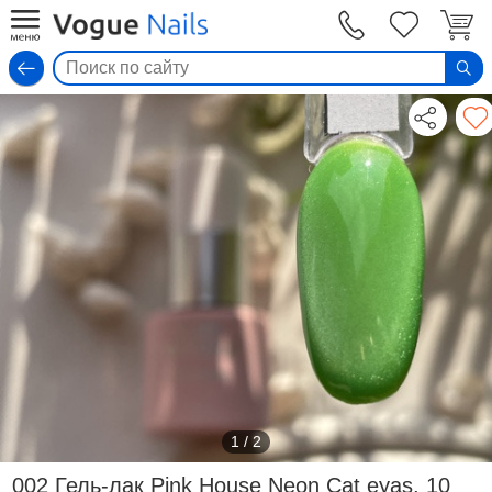
Вход
1
/
2
002 Гель-лак Pink House Neon Cat eyas, 10