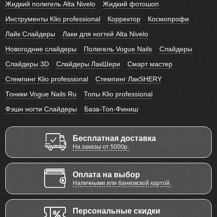
Жидкий полигель Alta Nivelo
Жидкий фотошоп
Инструменты Klio professional
Корректор
Космопрофи
Лайк Слайдеры
Лаки для ногтей Alta Nivelo
Новогодние слайдеры
Полигель Vogue Nails
Слайдеры
Слайдеры 3D
Слайдеры ЛакШери
Смарт мастер
Стемпинг Klio professional
Стемпинг ЛакSHERY
Тоники Vogue Nails Ru
Топы Klio professional
Фэшн ногти Слайдеры
База-Топ-Финиш
Бесплатная доставка
На заказы от 5000р.
Оплата на выбор
Наличными или банковской картой.
Персональные скидки