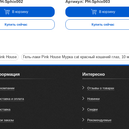
PH-Sphix002
Артикул: PH-Sphix003
В корзину
В корзину
Купить сейчас
Купить сейчас
ink House
Гель-лаки Pink House Мурка cat красный кошачий глаз, 10 
формация
Интересно
 компании
Отзывы о товарах
ставка и оплата
Новинки
оставка
Скидки
ои заказы
Рекомендуемые