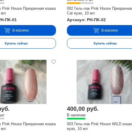
к Pink House Призрачная кошка
002 Гель-лак Pink House Призрачна
0 мл
Cat eyas, 10 мл
PH-ПК-01
Артикул: PH-ПК-02
В корзину
В корзину
Купить сейчас
Купить сейчас
руб.
400,00 руб.
 шт
В наличии
к Pink House Призрачная кошка
003 Гель-лак Pink House WILD кошк
0 мл
eyas, 10 мл