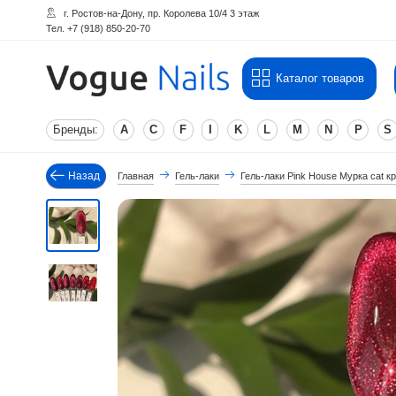
г. Ростов-на-Дону, пр. Королева 10/4 3 этаж
Тел. +7 (918) 850-20-70
Каталог товаров
Бренды:
A
C
F
I
K
L
M
N
P
S
Назад
Главная
Гель-лаки
Гель-лаки Pink House Мурка cat к