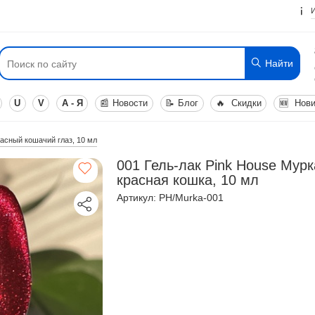
Найти
U
V
А - Я
📰
Новости
📝
Блог
🔥
Скидки
🆕
Нови
расный кошачий глаз, 10 мл
001 Гель-лак Pink House Мурк
красная кошка, 10 мл
Артикул: PH/Murka-001