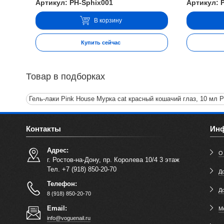
Артикул: PH-Sphix001
Артикул: 
В корзину
Купить сейчас
Товар в подборках
Гель-лаки Pink House Мурка cat красный кошачий глаз, 10 мл P
Контакты
Ин
Адрес:
О
г. Ростов-на-Дону, пр. Королева 10/4 3 этаж
Тел. +7 (918) 850-20-70
До
Телефон:
Д
8 (918) 850-20-70
Email:
М
info@voguenail.ru