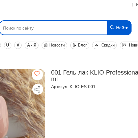
Найти
U
V
А - Я
📰
Новости
📝
Блог
🔥
Скидки
🆕
Нови
001 Гель-лак KLIO Professional
ml
Артикул: KLIO-ES-001