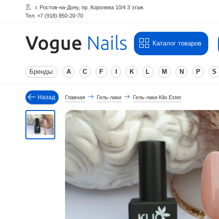
г. Ростов-на-Дону, пр. Королева 10/4 3 этаж
Тел. +7 (918) 850-20-70
Каталог товаров
Бренды:
A
C
F
I
K
L
M
N
P
S
Назад
Главная
Гель-лаки
Гель-лаки Klio Estet