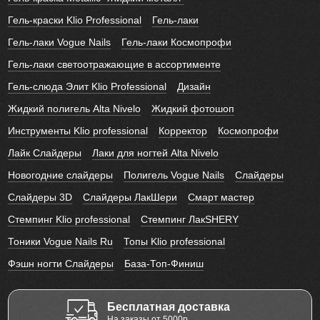
Гель-краски Klio Professional
Гель-лаки
Гель-лаки Vogue Nails
Гель-лаки Космопрофи
Гель-лаки светоотражающие в ассортименте
Гель-слюда Элит Klio Professional
Дизайн
Жидкий полигель Alta Nivelo
Жидкий фотошоп
Инструменты Klio professional
Корректор
Космопрофи
Лайк Слайдеры
Лаки для ногтей Alta Nivelo
Новогодние слайдеры
Полигель Vogue Nails
Слайдеры
Слайдеры 3D
Слайдеры ЛакШери
Смарт мастер
Стемпинг Klio professional
Стемпинг ЛакSHERY
Тоники Vogue Nails Ru
Топы Klio professional
Фэшн ногти Слайдеры
База-Топ-Финиш
Бесплатная доставка
На заказы от 5000р.