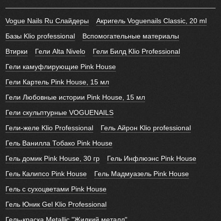
Vogue Nails Ru Слайдеры
Акригель Voguenails Classic, 20 ml
Базы Klio professional
Вспомогательные материалы
Втирки
Гели Alta Nivelo
Гели Билд Klio Professional
Гели камуфлирующие Pink House
Гели Картель Pink House, 15 мл
Гели Любовные истории Pink House, 15 мл
Гели скульптурные VOGUENAILS
Гели-желе Klio Professional
Гель Айрон Klio professional
Гель Ванилла Тобако Pink House
Гель домик Pink House, 30 гр
Гель Инфлюэнс Pink House
Гель Калипсо Pink House
Гель Мадмуазель Pink House
Гель с сухоцветами Pink House
Гель Юник Gel Klio Professional
Гель-краска Metallic "Жидкий металл"