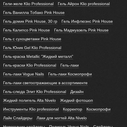
Гели-желе Klio Professional
Гель Айрон Klio professional
Гель Ванилла Тобако Pink House
Гель домик Pink House, 30 гр
Гель Инфлюэнс Pink House
Гель Калипсо Pink House
Гель Мадмуазель Pink House
Гель с сухоцветами Pink House
Гель Юник Gel Klio Professional
Гель-краска Metallic "Жидкий металл"
Гель-краски Klio Professional
Гель-лаки
Гель-лаки Vogue Nails
Гель-лаки Космопрофи
Гель-лаки светоотражающие в ассортименте
Гель-слюда Элит Klio Professional
Дизайн
Жидкий полигель Alta Nivelo
Жидкий фотошоп
Инструменты Klio professional
Корректор
Космопрофи
Лайк Слайдеры
Лаки для ногтей Alta Nivelo
Новогодние слайдеры
Полигель Vogue Nails
Слайдеры