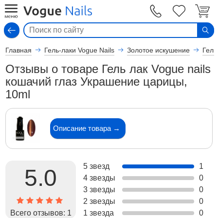
Вход
Главная
Гель-лаки Vogue Nails
Золотое искушение
Гель
Отзывы о товаре Гель лак Vogue nails
кошачий глаз Украшение царицы,
10ml
Описание товара →
5 звезд
1
5.0
4 звезды
0
3 звезды
0
2 звезды
0
Всего отзывов:
1
1 звезда
0