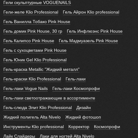
Гели скульптурные VOGUENAILS
Гели-желе Klio Professional
Гель Айрон Klio professional
Гель Ванилла Тобако Pink House
Гель домик Pink House, 30 гр
Гель Инфлюэнс Pink House
Гель Калипсо Pink House
Гель Мадмуазель Pink House
Гель с сухоцветами Pink House
Гель Юник Gel Klio Professional
Гель-краска Metallic "Жидкий металл"
Гель-краски Klio Professional
Гель-лаки
Гель-лаки Vogue Nails
Гель-лаки Космопрофи
Гель-лаки светоотражающие в ассортименте
Гель-слюда Элит Klio Professional
Дизайн
Жидкий полигель Alta Nivelo
Жидкий фотошоп
Инструменты Klio professional
Корректор
Космопрофи
Лайк Слайдеры
Лаки для ногтей Alta Nivelo