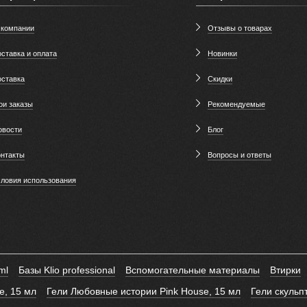
 компании
Отзывы о товарах
ставка и оплата
Новинки
оставка
Скидки
ои заказы
Рекомендуемые
овости
Блог
онтакты
Вопросы и ответы
словия использования
ml
Базы Klio professional
Вспомогательные материалы
Втирки
e, 15 мл
Гели Любовные истории Pink House, 15 мл
Гели скуль