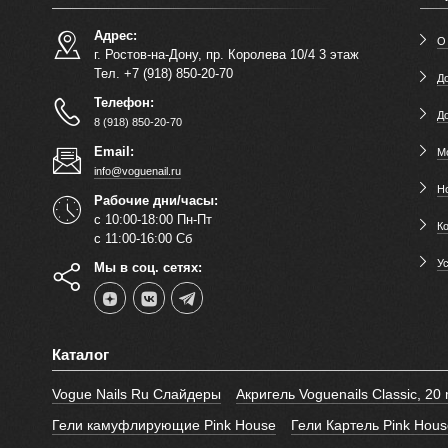
Адрес:
О
г. Ростов-на-Дону, пр. Королева 10/4 3 этаж
Тел. +7 (918) 850-20-70
До
Телефон:
Д
8 (918) 850-20-70
Email:
М
info@voguenail.ru
Н
Рабочие дни/часы:
с 10:00-18:00 Пн-Пт
К
с 11:00-16:00 Сб
У
Мы в соц. сетях:
Каталог
Vogue Nails Ru Слайдеры
Акригель Voguenails Classic, 20 
Гели камуфлирующие Pink House
Гели Картель Pink Hous