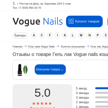
г. Ростов-на-Дону, пр. Королева 10/4 3 этаж
Тел. +7 (918) 850-20-70
Каталог товаров
Бренды:
A
C
F
I
K
L
M
N
P
S
Главная
Гель-лаки Vogue Nails
Золотое искушение
Гель лак Vogu
Отзывы о товаре Гель лак Vogue nails ко
Описание товара →
5.0
5 звезд
4 звезды
3 звезды
2 звезды
1 звезда