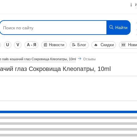
Найти
U
V
А - Я
📰
Новости
📝
Блог
🔥
Скидки
🆕
Нови
e nails кошачий глаз Сокровища Клеопатры, 10ml
Отзывы
шачий глаз Сокровища Клеопатры, 10ml