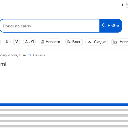
Найти
U
V
А - Я
📰
Новости
📝
Блог
🔥
Скидки
🆕
Нови
Vogue nails, 10 ml
Отзывы
 ml