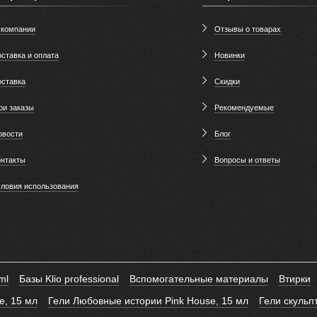
 компании
Отзывы о товарах
ставка и оплата
Новинки
оставка
Скидки
ои заказы
Рекомендуемые
овости
Блог
онтакты
Вопросы и ответы
словия использования
ml
Базы Klio professional
Вспомогательные материалы
Втирки
e, 15 мл
Гели Любовные истории Pink House, 15 мл
Гели скуль