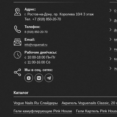
Адрес:
О
г. Ростов-на-Дону, пр. Королева 10/4 3 этаж
Тел. +7 (918) 850-20-70
До
Телефон:
Д
8 (918) 850-20-70
Email:
М
info@voguenail.ru
Н
Рабочие дни/часы:
с 10:00-18:00 Пн-Пт
К
с 11:00-16:00 Сб
У
Мы в соц. сетях:
Каталог
Vogue Nails Ru Слайдеры
Акригель Voguenails Classic, 20 
Гели камуфлирующие Pink House
Гели Картель Pink Hous