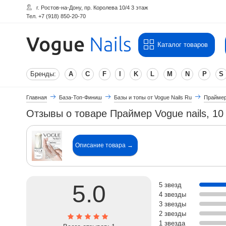
г. Ростов-на-Дону, пр. Королева 10/4 3 этаж
Тел. +7 (918) 850-20-70
Каталог товаров
Бренды:
A
C
F
I
K
L
M
N
P
S
Главная
База-Топ-Финиш
Базы и топы от Vogue Nails Ru
Праймер 
Отзывы о товаре Праймер Vogue nails, 10
Описание товара →
5.0
5 звезд
4 звезды
3 звезды
2 звезды
1 звезда