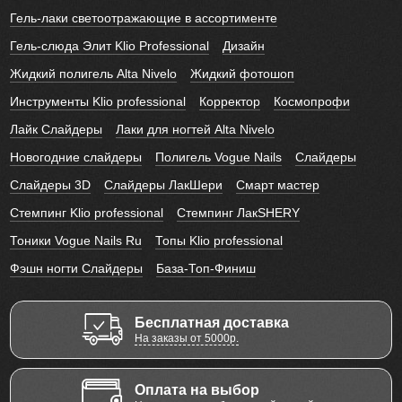
Гель-лаки светоотражающие в ассортименте
Гель-слюда Элит Klio Professional
Дизайн
Жидкий полигель Alta Nivelo
Жидкий фотошоп
Инструменты Klio professional
Корректор
Космопрофи
Лайк Слайдеры
Лаки для ногтей Alta Nivelo
Новогодние слайдеры
Полигель Vogue Nails
Слайдеры
Слайдеры 3D
Слайдеры ЛакШери
Смарт мастер
Стемпинг Klio professional
Стемпинг ЛакSHERY
Тоники Vogue Nails Ru
Топы Klio professional
Фэшн ногти Слайдеры
База-Топ-Финиш
Бесплатная доставка
На заказы от 5000р.
Оплата на выбор