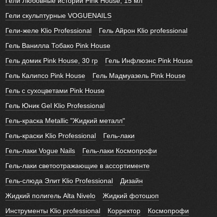
Гели Любовные истории Pink House, 15 мл
Гели скульптурные VOGUENAILS
Гели-желе Klio Professional
Гель Айрон Klio professional
Гель Ванилла Тобако Pink House
Гель домик Pink House, 30 гр
Гель Инфлюэнс Pink House
Гель Калипсо Pink House
Гель Мадмуазель Pink House
Гель с сухоцветами Pink House
Гель Юник Gel Klio Professional
Гель-краска Metallic "Жидкий металл"
Гель-краски Klio Professional
Гель-лаки
Гель-лаки Vogue Nails
Гель-лаки Космопрофи
Гель-лаки светоотражающие в ассортименте
Гель-слюда Элит Klio Professional
Дизайн
Жидкий полигель Alta Nivelo
Жидкий фотошоп
Инструменты Klio professional
Корректор
Космопрофи