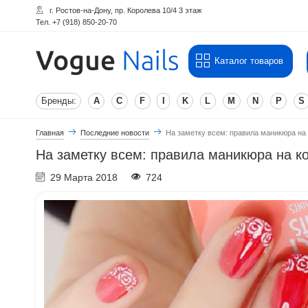
г. Ростов-на-Дону, пр. Королева 10/4 3 этаж
Тел. +7 (918) 850-20-70
Каталог товаров
Бренды:
A
C
F
I
K
L
M
N
P
S
Главная
Последние новости
На заметку всем: правила маникюра на 
На заметку всем: правила маникюра на ко
29 Марта 2018
724