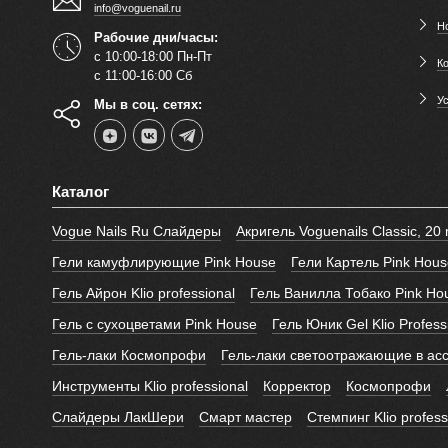
info@voguenail.ru
Н
Рабочие дни/часы:
с 10:00-18:00 Пн-Пт
К
с 11:00-16:00 Сб
У
Мы в соц. сетях:
Каталог
Vogue Nails Ru Слайдеры
Акригель Voguenails Classic, 20 
Гели камуфлирующие Pink House
Гели Картель Pink Hous
Гель Айрон Klio professional
Гель Ванилла Тобако Pink Ho
Гель с сухоцветами Pink House
Гель Юник Gel Klio Profess
Гель-лаки Космопрофи
Гель-лаки светоотражающие в ас
Инструменты Klio professional
Корректор
Космопрофи
Слайдеры ЛакШери
Смарт мастер
Стемпинг Klio profess