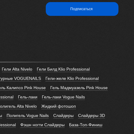
Подписаться
Гели Alta Nivelo
Гели Билд Klio Professional
птурные VOGUENAILS
Гели-желе Klio Professional
ель Калипсо Pink House
Гель Мадмуазель Pink House
essional
Гель-лаки
Гель-лаки Vogue Nails
лигель Alta Nivelo
Жидкий фотошоп
ы
Полигель Vogue Nails
Слайдеры
Слайдеры 3D
fessional
Фэшн ногти Слайдеры
База-Топ-Финиш