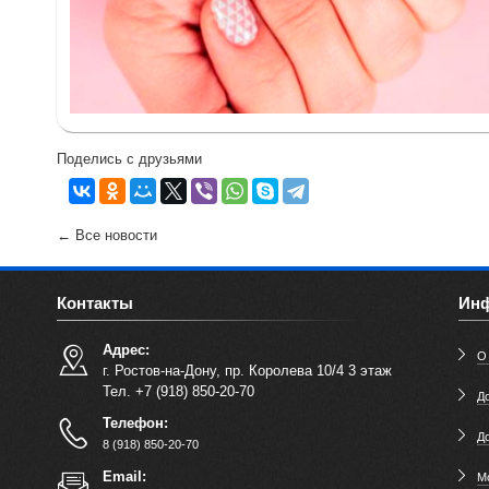
Поделись с друзьями
← Все новости
Контакты
Ин
Адрес:
О
г. Ростов-на-Дону, пр. Королева 10/4 3 этаж
Тел. +7 (918) 850-20-70
До
Телефон:
Д
8 (918) 850-20-70
Email:
М