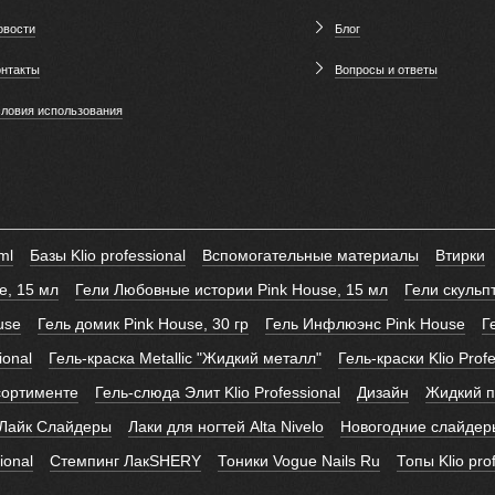
овости
Блог
онтакты
Вопросы и ответы
словия использования
ml
Базы Klio professional
Вспомогательные материалы
Втирки
e, 15 мл
Гели Любовные истории Pink House, 15 мл
Гели скуль
use
Гель домик Pink House, 30 гр
Гель Инфлюэнс Pink House
Г
ional
Гель-краска Metallic "Жидкий металл"
Гель-краски Klio Prof
сортименте
Гель-слюда Элит Klio Professional
Дизайн
Жидкий по
Лайк Слайдеры
Лаки для ногтей Alta Nivelo
Новогодние слайдер
ional
Стемпинг ЛакSHERY
Тоники Vogue Nails Ru
Топы Klio pro