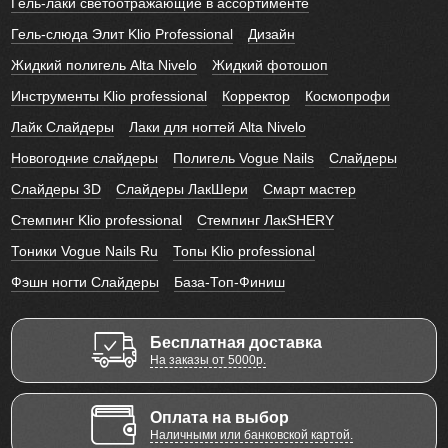
Гель-лаки светоотражающие в ассортименте
Гель-слюда Элит Klio Professional
Дизайн
Жидкий полигель Alta Nivelo
Жидкий фотошоп
Инструменты Klio professional
Корректор
Космопрофи
Лайк Слайдеры
Лаки для ногтей Alta Nivelo
Новогодние слайдеры
Полигель Vogue Nails
Слайдеры
Слайдеры 3D
Слайдеры ЛакШери
Смарт мастер
Стемпинг Klio professional
Стемпинг ЛакSHERY
Тоники Vogue Nails Ru
Топы Klio professional
Фэшн ногти Слайдеры
База-Топ-Финиш
Бесплатная доставка
На заказы от 5000р.
Оплата на выбор
Наличными или банковской картой.