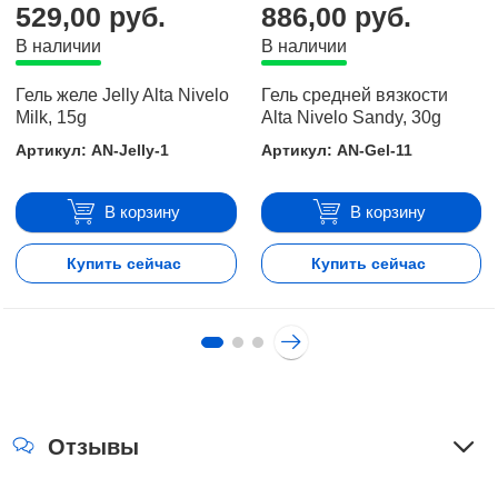
 руб.
1.932,00 руб.
1.932,0
В наличии
В наличии
ей вязкости
Гель средней вязкости
Гель средне
 Sandy, 30g
Alta Nivelo Elegant Milk,
Alta Nivelo 
100g
-Gel-11
Артикул: AN
Артикул: AN-Gel-16
В корзину
В корзину
В
ть сейчас
Купить сейчас
Купит
Отзывы