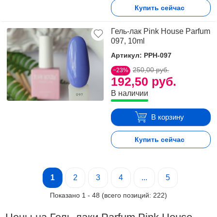
Купить сейчас
Гель-лак Pink House Parfum
097, 10ml
Артикул: PPH-097
250,00 руб.
−23%
192,50 руб.
В наличии
В корзину
Купить сейчас
1
2
3
4
...
5
Показано
1
-
48
(всего позиций:
222
)