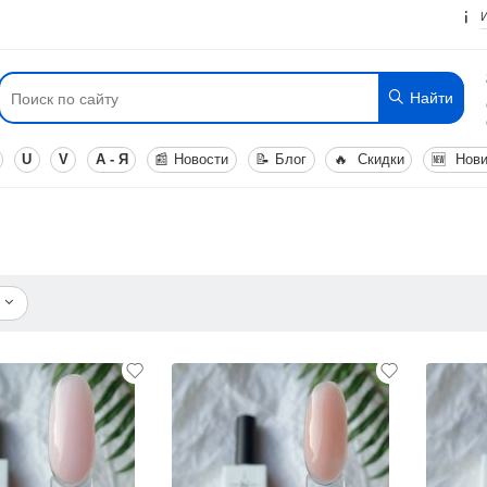
Найти
U
V
А - Я
📰
Новости
📝
Блог
🔥
Скидки
🆕
Нови