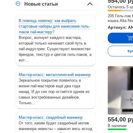
554,00 р
Новые статьи
Осталось 5 ш
205 Гель-лак 
В помощь новичку: как выбрать
кошка Alta Ni
стартовые наборы для нанесения гель-
Артикул: A
лаков nail-мастеру?
Вопрос, волнует каждого мастера,
который только начинает свой путь в
nail-индустрии. Существуют множество
Ку
брендов, текстур и цветов гель-лаков, а
вот…
Мастер-класс: металлический маникюр
Зеркальное покрытие появилось в
жизни nail-мастеров ещё два года
назад. И до сих пор остаётся одним из
самых востребованных дизайнов.
Только…
Мастер-класс: свадебный маникюр
554,00 р
От того, каким будет свадебный мотив
В наличии
маникюра невесты – зависит весь исход