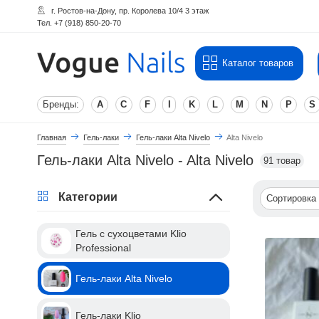
г. Ростов-на-Дону, пр. Королева 10/4 3 этаж
Тел. +7 (918) 850-20-70
Каталог товаров
Бренды:
A
C
F
I
K
L
M
N
P
S
Главная
Гель-лаки
Гель-лаки Alta Nivelo
Alta Nivelo
Гель-лаки Alta Nivelo - Alta Nivelo
91 товар
Категории
Сортировка
Гель с сухоцветами Klio
Professional
Гель-лаки Alta Nivelo
Гель-лаки Klio