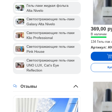
Гель-лаки жидкая фольга
Alta Nivelo
Светоотражающие гель-лаки
Galaxy Alta Nivelo
369,00 р
Светоотражающие гель-лаки
В наличии
Klio Professional
134 Гель-лак 
Светоотражающие гель-лаки
Артикул: A
Pink House
Светоотражающие гель-лаки
UNO LUX, Cat's Eye
Ку
Reflection
Отзывы