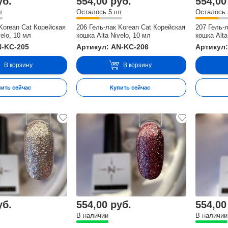
уб.
554,00 руб.
554,00
т
Осталось 5 шт
Осталось 
Korean Cat Корейская
206 Гель-лак Korean Cat Корейская
207 Гель-
velo, 10 мл
кошка Alta Nivelo, 10 мл
кошка Alta
N-KC-205
Артикул: AN-KC-206
Артикул:
В корзину
В корзину
пить сейчас
Купить сейчас
уб.
554,00 руб.
554,00
В наличии
В наличии