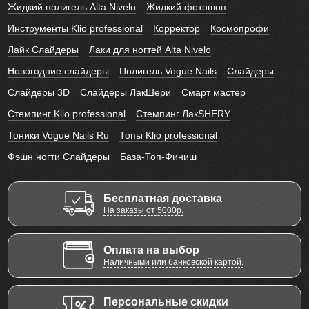
Жидкий полигель Alta Nivelo
Жидкий фотошоп
Инструменты Klio professional
Корректор
Космопрофи
Лайк Слайдеры
Лаки для ногтей Alta Nivelo
Новогодние слайдеры
Полигель Vogue Nails
Слайдеры
Слайдеры 3D
Слайдеры ЛакШери
Смарт мастер
Стемпинг Klio professional
Стемпинг ЛакSHERY
Тоники Vogue Nails Ru
Топы Klio professional
Фэшн ногти Слайдеры
База-Топ-Финиш
Бесплатная доставка
На заказы от 5000р.
Оплата на выбор
Наличными или банковской картой.
Персональные скидки