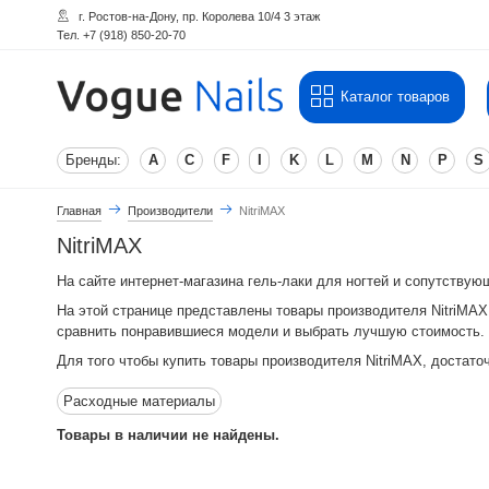
г. Ростов-на-Дону, пр. Королева 10/4 3 этаж
Тел. +7 (918) 850-20-70
Каталог товаров
Бренды:
A
C
F
I
K
L
M
N
P
S
Главная
Производители
NitriMAX
NitriMAX
На сайте интернет-магазина гель-лаки для ногтей и сопутству
На этой странице представлены товары производителя NitriMAX
сравнить понравившиеся модели и выбрать лучшую стоимость.
Для того чтобы купить товары производителя NitriMAX, достаточ
Расходные материалы
Товары в наличии не найдены.