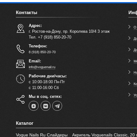
Контакты
Ин
Адрес:
О
г. Ростов-на-Дону, пр. Королева 10/4 3 этаж
Тел. +7 (918) 850-20-70
До
Телефон:
Д
8 (918) 850-20-70
Email:
М
info@voguenail.ru
Н
Рабочие дни/часы:
с 10:00-18:00 Пн-Пт
К
с 11:00-16:00 Сб
У
Мы в соц. сетях:
Каталог
Vogue Nails Ru Слайдеры
Акригель Voguenails Classic, 20 