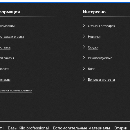
формация
Интересно
 компании
Отзывы о товарах
ставка и оплата
Новинки
оставка
Скидки
ои заказы
Рекомендуемые
овости
Блог
онтакты
Вопросы и ответы
словия использования
ml
Базы Klio professional
Вспомогательные материалы
Втирки