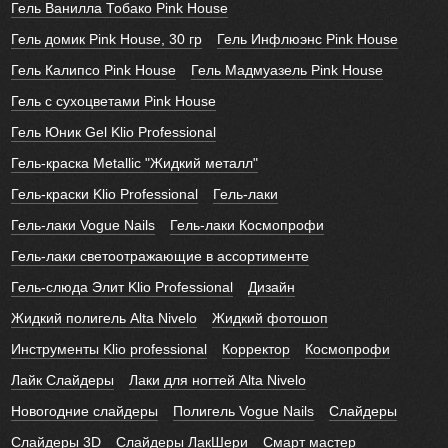
Гель Ванилла Тобако Pink House
Гель домик Pink House, 30 гр
Гель Инфлюэнс Pink House
Гель Калипсо Pink House
Гель Мадмуазель Pink House
Гель с сухоцветами Pink House
Гель Юник Gel Klio Professional
Гель-краска Metallic "Жидкий металл"
Гель-краски Klio Professional
Гель-лаки
Гель-лаки Vogue Nails
Гель-лаки Космопрофи
Гель-лаки светоотражающие в ассортименте
Гель-слюда Элит Klio Professional
Дизайн
Жидкий полигель Alta Nivelo
Жидкий фотошоп
Инструменты Klio professional
Корректор
Космопрофи
Лайк Слайдеры
Лаки для ногтей Alta Nivelo
Новогодние слайдеры
Полигель Vogue Nails
Слайдеры
Слайдеры 3D
Слайдеры ЛакШери
Смарт мастер